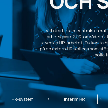
OCH 
Vill ni arbeta mer strukturerat
arbetsgivare? HR-området är br
utveckla HR-arbetet. Du kan ta hj
på en extern HR-kollega som stött
bolla f
HR-system
Interim HR