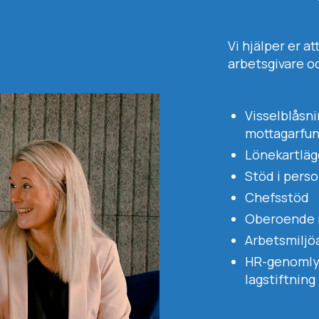
Vi hjälper er at
arbetsgivare oc
Visselblåsn
mottagarfun
Lönekartläg
Stöd i pers
Chefsstöd
Oberoende r
Arbetsmiljö
HR-genomlysn
lagstiftning