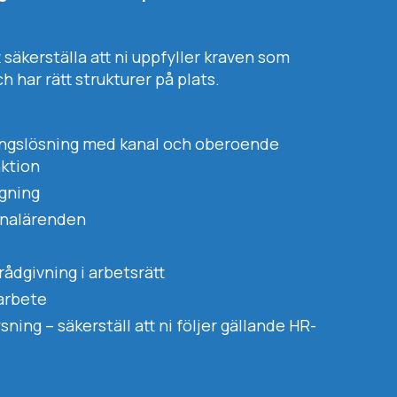
t säkerställa att ni uppfyller kraven som
h har rätt strukturer på plats.
ingslösning med kanal och oberoende
ktion
gning
onalärenden
ådgivning i arbetsrätt
arbete
ing – säkerställ att ni följer gällande HR-