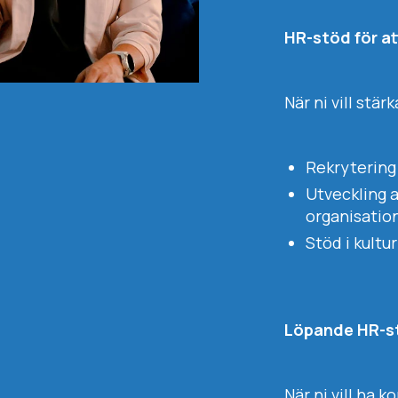
HR-stöd för a
När ni vill stä
Rekrytering
Utveckling 
organisatio
Stöd i kultu
Löpande HR-st
När ni vill ha 