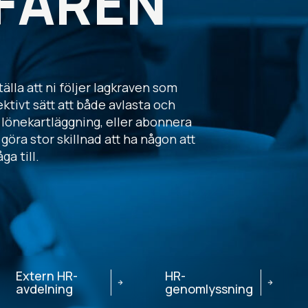
FÄREN
älla att ni följer lagkraven som
ktivt sätt att både avlasta och
r lönekartläggning, eller abonnera
öra stor skillnad att ha någon att
ga till.
Extern HR-
HR-
avdelning
genomlyssning