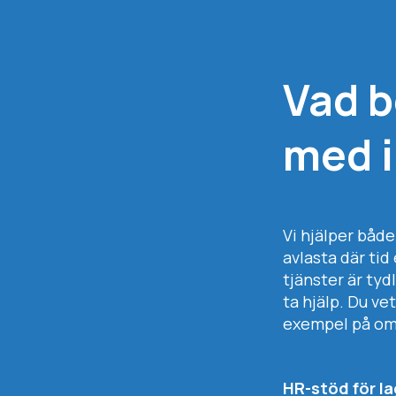
Vad b
med 
Vi hjälper båd
avlasta där tid
tjänster är tyd
ta hjälp. Du ve
exempel på omr
HR-stöd för l