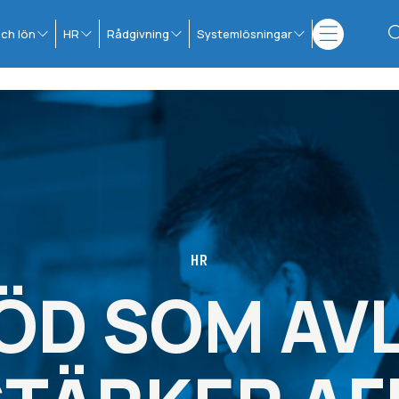
ch lön
HR
Rådgivning
Systemlösningar
HR
ÖD SOM AV