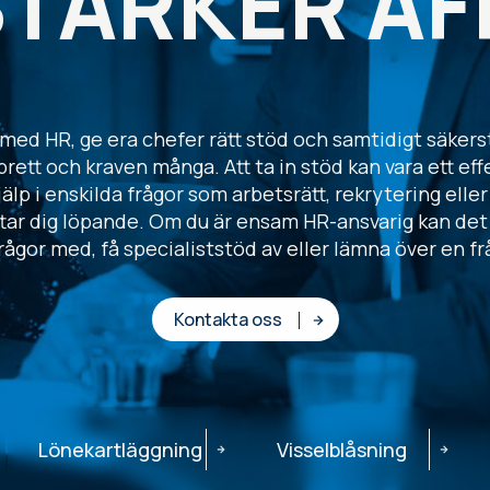
STÄRKER AF
 med HR, ge era chefer rätt stöd och samtidigt säkerst
ett och kraven många. Att ta in stöd kan vara ett effe
älp i enskilda frågor som arbetsrätt, rekrytering elle
ar dig löpande. Om du är ensam HR-ansvarig kan det g
rågor med, få specialiststöd av eller lämna över en frå
Kontakta oss
Lönekartläggning
Visselblåsning