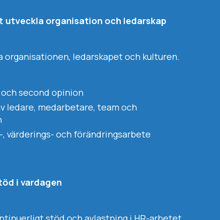
tt utveckla organisation och ledarskap
rka organisationen, ledarskapet och kulturen.
 och second opinion
av ledare, medarbetare, team och
n
r-, värderings- och förändringsarbete
öd i vardagen
kontinuerligt stöd och avlastning i HR-arbetet.