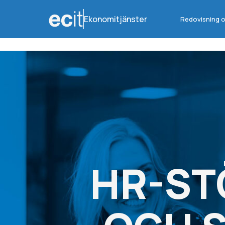
Ekonomitjänster
Redovisning o
HR-ST