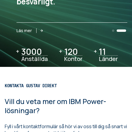
besvärligt.
Läs mer
3000
3000
120
120
11
11
+
+
+
Anställda
Kontor
Länder
KONTAKTA GUSTAV DIREKT
Vill du veta mer om IBM Power-
lösningar?
Fyll i vårt kontaktformulär så hör vi av oss till dig så snart vi