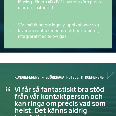
lösning där era AIX/IBM i-system körs parallellt
med minimal nertid.
Vårt mål är att era legacy-applikationer ska
leverera snabb respons och hög stabilitet,
integrerat med er övriga IT.
KUNDREFERENS – BJÖRKHAGA HOTELL & KONFERENS
“
Vi får så fantastiskt bra stöd
från vår kontaktperson och
kan ringa om precis vad som
helst. Det känns aldrig