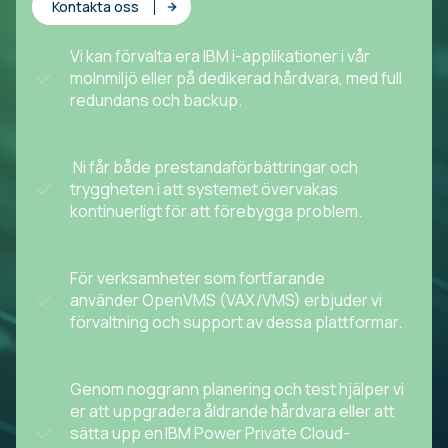
Kontakta oss
Vi kan förvalta era IBM i-applikationer i vår
molnmiljö eller på dedikerad hårdvara, med full
redundans och backup.
Ni får både prestandaförbättringar och
tryggheten i att systemet övervakas
kontinuerligt för att förebygga problem.
För verksamheter som fortfarande
använder OpenVMS (VAX/VMS) erbjuder vi
förvaltning och support av dessa plattformar.
Genom noggrann planering och test hjälper vi
er att uppgradera åldrande hårdvara eller att
sätta upp en IBM Power Private Cloud-