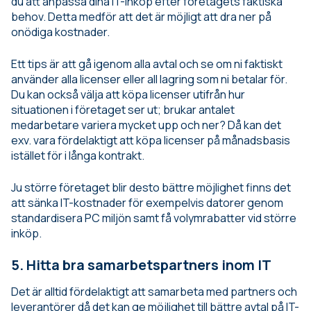
du att anpassa dina IT-inköp efter företagets faktiska
behov. Detta medför att det är möjligt att dra ner på
onödiga kostnader.
Ett tips är att gå igenom alla avtal och se om ni faktiskt
använder alla licenser eller all lagring som ni betalar för.
Du kan också välja att köpa licenser utifrån hur
situationen i företaget ser ut; brukar antalet
medarbetare variera mycket upp och ner? Då kan det
exv. vara fördelaktigt att köpa licenser på månadsbasis
istället för i långa kontrakt.
Ju större företaget blir desto bättre möjlighet finns det
att sänka IT-kostnader för exempelvis datorer genom
standardisera PC miljön samt få volymrabatter vid större
inköp.
5. Hitta bra samarbetspartners inom IT
Det är alltid fördelaktigt att samarbeta med partners och
leverantörer då det kan ge möjlighet till bättre avtal på IT-