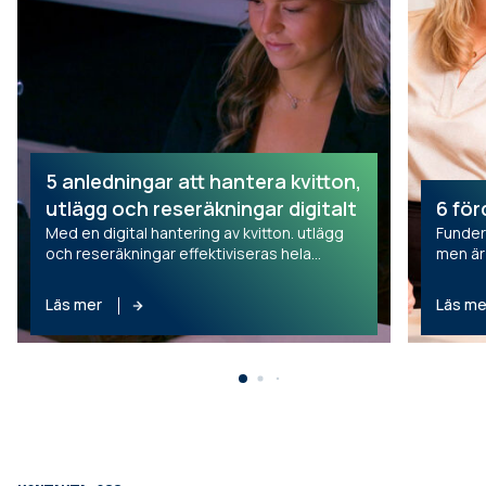
5 anledningar att hantera kvitton,
utlägg och reseräkningar digitalt
6 för
Med en digital hantering av kvitton. utlägg
Fundera
och reseräkningar effektiviseras hela
men är
processen för alla. För den anställde, för
lösning
attestanten och för ekonomiavdelningen.
några 
Läs mer
Läs me