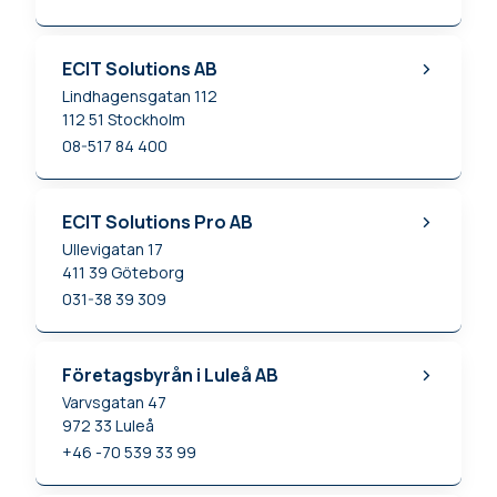
ECIT Solutions AB
Lindhagensgatan 112
112 51
Stockholm
08-517 84 400
ECIT Solutions Pro AB
Ullevigatan 17
411 39
Göteborg
031-38 39 309
Företagsbyrån i Luleå AB
Varvsgatan 47
972 33
Luleå
+46 -70 539 33 99