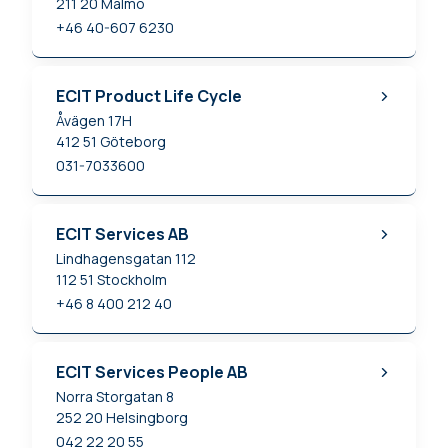
211 20
Malmö
+46 40-607 6230
ECIT Product Life Cycle
Åvägen 17H
412 51
Göteborg
031-7033600
ECIT Services AB
Lindhagensgatan 112
112 51
Stockholm
+46 8 400 212 40
ECIT Services People AB
Norra Storgatan 8
252 20
Helsingborg
042 22 20 55