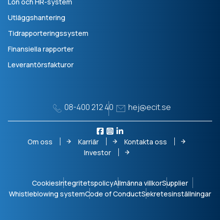
Lön och HR-system
Utläggshantering
Tidrapporteringssystem
Finansiella rapporter
Leverantörsfakturor
08-400 212 40
hej@ecit.se
Om oss
Karriär
Kontakta oss
Investor
Cookies
Integritetspolicy
Allmänna villkor
Supplier
Whistleblowing system
Code of Conduct
Sekretesinställningar