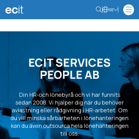
SE
ECIT SERVICES
PEOPLE AB
Din HR-och lönebyrå och vi har funnits
sedan 2008. Vi hjälper dig när du behöver
avlastning eller rådgivning i HR-arbetet. Om
du vill minska sårbarheten i lönehanteringen
kan du även outsourca hela lönehanteringen
till oss.