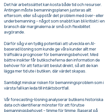
Det här arbetssättet kan kosta både tid och resurser.
Antingen måste bemanningsplanen justeras allt
eftersom, eller så uppstår det problem med över- eller
underbemanning – något som snabbt kan bli kritiskt i en
bransch där marginalerna är små och flexibilitet
avgörande.
Därför såg vi en tydlig potential i att utveckla en AI-
baserad lösning som kunde ge våra kunder allt mer
träffsäkra prognoser för bemanningsbehovet. Med
bättre insikter får butikscheferna den information de
behöver för att fatta rätt beslut direkt, så att de kan
lägga mer tid ute i butiken, där värdet skapas.
Samtidigt minskar risken för bemanningsproblem som i
värsta fall kan leda till intäktsbortfall.
Vår forecasting-lösning analyserar butikens historiska
data och identifierar mönster för att förutse
bemanningsbehovet – timme för timme. Baserat på