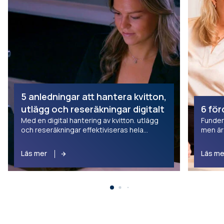
5 anledningar att hantera kvitton,
utlägg och reseräkningar digitalt
6 för
Med en digital hantering av kvitton. utlägg
Fundera
och reseräkningar effektiviseras hela
men är
processen för alla. För den anställde, för
lösning
attestanten och för ekonomiavdelningen.
några 
Läs mer
Läs me