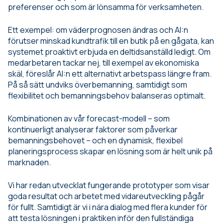
preferenser och som är lönsamma för verksamheten.
Ett exempel: om väderprognosen ändras och AI:n
förutser minskad kundtrafik till en butik på en gågata, kan
systemet proaktivt erbjuda en deltidsanställd ledigt. Om
medarbetaren tackar nej, till exempel av ekonomiska
skäl, föreslår AI:n ett alternativt arbetspass längre fram.
På så sätt undviks överbemanning, samtidigt som
flexibilitet och bemanningsbehov balanseras optimalt.
Kombinationen av vår forecast-modell – som
kontinuerligt analyserar faktorer som påverkar
bemanningsbehovet – och en dynamisk, flexibel
planeringsprocess skapar en lösning som är helt unik på
marknaden.
Vi har redan utvecklat fungerande prototyper som visar
goda resultat och arbetet med vidareutveckling pågår
för fullt. Samtidigt är vi i nära dialog med flera kunder för
att testa lösningen i praktiken inför den fullständiga