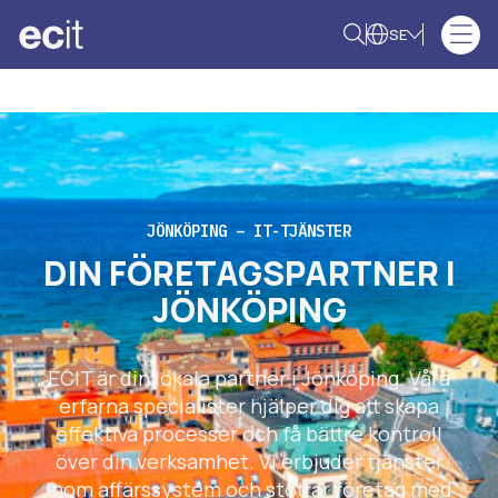
SE
JÖNKÖPING – IT-TJÄNSTER
DIN FÖRETAGSPARTNER I
JÖNKÖPING
ECIT är din lokala partner i Jönköping. Våra
erfarna specialister hjälper dig att skapa
effektiva processer och få bättre kontroll
över din verksamhet. Vi erbjuder tjänster
inom affärssystem och stöttar företag med