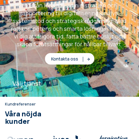
allt från löpande administration och
rapportering till digitalisering, analys,
systemstöd och strategisk rådgivning. Med
rätt kompetens och smarta lösningar hjälper
vi dig att frigöra tid, fatta bättre beslut och
skapa förutsättningar för hållbar tillväxt.
Kontakta oss
Välj tjänst
Kundreferenser
Våra nöjda
kunder