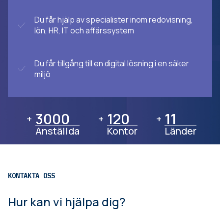
Du får hjälp av specialister inom redovisning,
lön, HR, IT och affärssystem
Du får tillgång till en digital lösning i en säker
miljö
3000
3000
120
120
11
11
+
+
+
Anställda
Kontor
Länder
KONTAKTA OSS
Hur kan vi hjälpa dig?