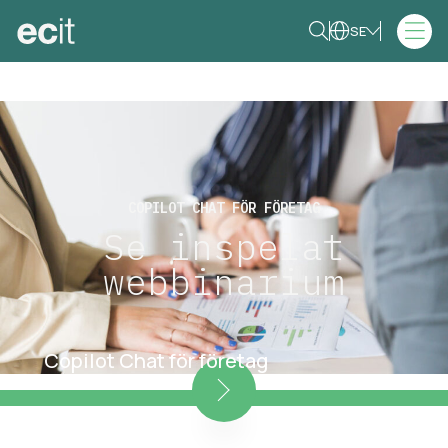
SE
COPILOT CHAT FÖR FÖRETAG
Se inspelat
webbinarium
Copilot Chat för företag