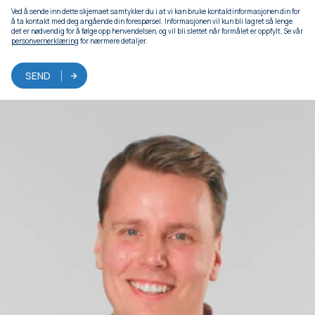
Ved å sende inn dette skjemaet samtykker du i at vi kan bruke kontaktinformasjonen din for
å ta kontakt med deg angående din forespørsel. Informasjonen vil kun bli lagret så lenge
det er nødvendig for å følge opp henvendelsen, og vil bli slettet når formålet er oppfylt. Se vår
personvernerklæring
for nærmere detaljer.