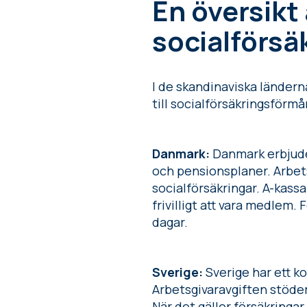
En översikt
socialförs
I de skandinaviska ländern
till socialförsäkringsför
Danmark:
Danmark erbjude
och pensionsplaner. Arbets
socialförsäkringar. A-kass
frivilligt att vara medlem.
dagar.
Sverige:
Sverige har ett 
Arbetsgivaravgiften stöder
När det gäller försäkringar