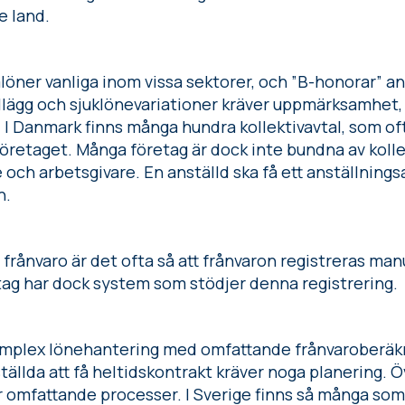
e land.
mlöner vanliga inom vissa sektorer, och ”B-honorar” 
lägg och sjuklönevariationer kräver uppmärksamhet, an
. I Danmark finns många hundra kollektivavtal, som 
 företaget. Många företag är dock inte bundna av kolle
 och arbetsgivare. En anställd ska få ett anställning
n.
 frånvaro är det ofta så att frånvaron registreras man
retag har dock system som stödjer denna registrering.
omplex lönehantering med omfattande frånvaroberäk
tällda att få heltidskontrakt kräver noga planering. Ö
 omfattande processer. I Sverige finns så många som 