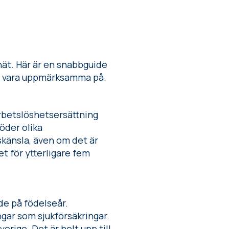
nät. Här är en snabbguide
ör vara uppmärksamma på.
rbetslöshetsersättning
öder olika
skänsla, även om det är
et för ytterligare fem
de på födelseår.
ngar som sjukförsäkringar.
erige. Det är helt upp till