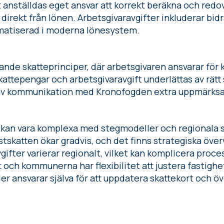
 anställdas eget ansvar att korrekt beräkna och redo
 direkt från lönen. Arbetsgivaravgifter inkluderar bidr
matiserad i moderna lönesystem.
nande skatteprinciper, där arbetsgivaren ansvarar för
attepengar och arbetsgivaravgift underlättas av rätt
 av kommunikation med Kronofogden extra uppmärks
 kan vara komplexa med stegmodeller och regionala sk
stskatten ökar gradvis, och det finns strategiska öve
vgifter varierar regionalt, vilket kan komplicera pro
och kommunerna har flexibilitet att justera fastighe
der ansvarar själva för att uppdatera skattekort och ö