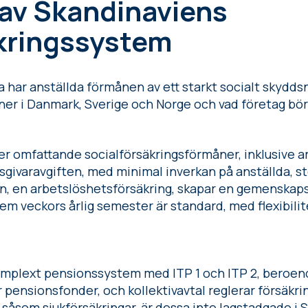
 av Skandinaviens
äkringssystem
a har anställda förmånen av ett starkt socialt skydds
måner i Danmark, Sverige och Norge och vad företag b
r omfattande socialförsäkringsförmåner, inklusive a
givaravgiften, med minimal inverkan på anställda, st
an, en arbetslöshetsförsäkring, skapar en gemenskap
 Fem veckors årlig semester är standard, med flexibilit
komplext pensionssystem med ITP 1 och ITP 2, beroen
 pensionsfonder, och kollektivavtal reglerar försäkri
, såsom sjukförsäkringar, är dessa inte lagstadgade i Sv