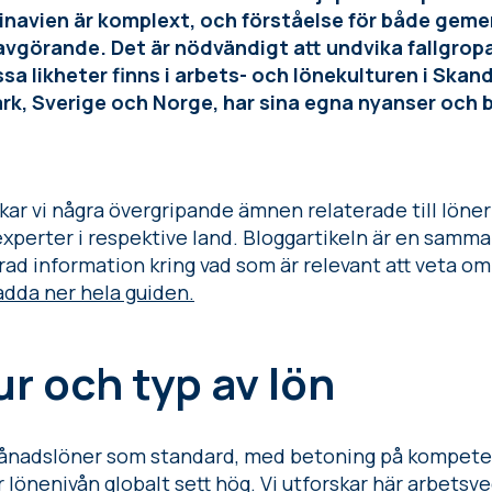
navien är komplext, och förståelse för både ge
r avgörande. Det är nödvändigt att undvika fallgrop
sa likheter finns i arbets- och lönekulturen i Skand
mark, Sverige och Norge, har sina egna nyanser oc
skar vi några övergripande ämnen relaterade till löne
experter i respektive land. Bloggartikeln är en samma
erad information kring vad som är relevant att veta om
adda ner hela guiden.
r och typ av lön
månadslöner som standard, med betoning på kompeten
 lönenivån globalt sett hög. Vi utforskar här arbetsve