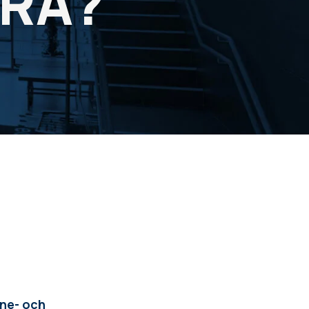
ERA?
öne- och