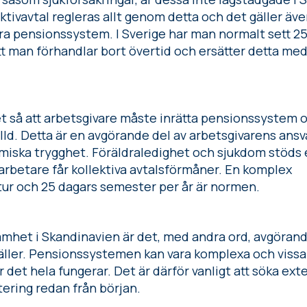
ektivavtal regleras allt genom detta och det gäller ä
ndra pensionssystem. I Sverige har man normalt sett 2
tt man förhandlar bort övertid och ersätter detta m
t så att arbetsgivare måste inrätta pensionssystem o
ld. Detta är en avgörande del av arbetsgivarens ansvar
miska trygghet. Föräldraledighet och sjukdom stöds 
arbetare får kollektiva avtalsförmåner. En komplex
ur och 25 dagars semester per år är normen.
amhet i Skandinavien är det, med andra ord, avgörand
ller. Pensionssystemen kan vara komplexa och vissa l
ur det hela fungerar. Det är därför vanligt att söka ext
tering redan från början.