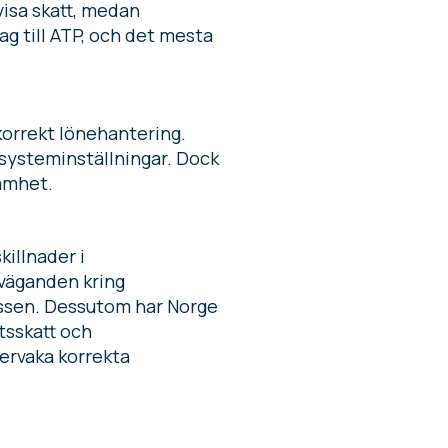
visa skatt, medan
ag till ATP, och det mesta
 korrekt lönehantering.
 systeminställningar. Dock
amhet.
illnader i
rväganden kring
cessen. Dessutom har Norge
tsskatt och
vervaka korrekta