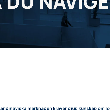
 DU NAVIG
skandinaviska marknaden kräver djup kunskap om l