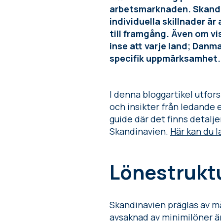
arbetsmarknaden. Skandi
individuella skillnader ä
till framgång. Även om vis
inse att varje land; Dan
specifik uppmärksamhet.
I denna bloggartikel utfor
och insikter från ledande 
guide där det finns detalj
Skandinavien.
Här kan du l
Lönestruktu
Skandinavien präglas av 
avsaknad av minimilöner är