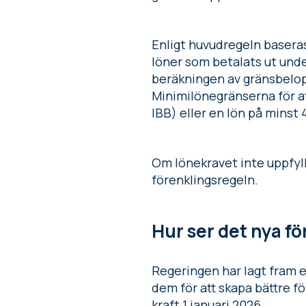
Enligt huvudregeln basera
löner som betalats ut unde
beräkningen av gränsbelopp
Minimilönegränserna för att
IBB) eller en lön på minst
Om lönekravet inte uppfyll
förenklingsregeln.
Hur ser det nya fö
Regeringen har lagt fram et
dem för att skapa bättre f
kraft 1 januari 2026.