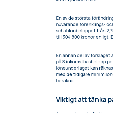
En av de största förändrin
nuvarande förenklings- oc
schablonbeloppet från 2,75
till 304 800 kronor enligt I
En annan del av förslaget ä
på 8 inkomstbasbelopp per
löneunderlaget kan räknas
med de tidigare minimilöneg
beräkna.
Viktigt att tänka p