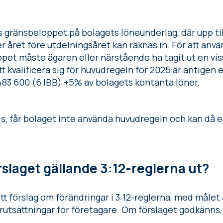
s gränsbeloppet på bolagets löneunderlag, där upp ti
r året före utdelningsåret kan räknas in. För att anv
et måste ägaren eller närstående ha tagit ut en viss
 kvalificera sig för huvudregeln för 2025 är antigen e
 483 600 (6 IBB) +5% av bolagets kontanta löner.
s, får bolaget inte använda huvudregeln och kan då e
rslaget gällande 3:12-reglerna ut?
t förslag om förändringar i 3:12-reglerna, med målet 
örutsättningar för företagare. Om förslaget godkänns, 