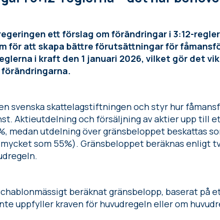
regeringen ett förslag om förändringar i 3:12-regle
m för att skapa bättre förutsättningar för fåmans
glerna i kraft den 1 januari 2026, vilket gör det vi
a förändringarna.
 den svenska skattelagstiftningen och styr hur fåmans
st. Aktieutdelning och försäljning av aktier upp till e
%, medan utdelning över gränsbeloppet beskattas s
li så mycket som 55%). Gränsbeloppet beräknas enligt 
udregeln.
schablonmässigt beräknat gränsbelopp, baserat på ett
te uppfyller kraven för huvudregeln eller om huvudre