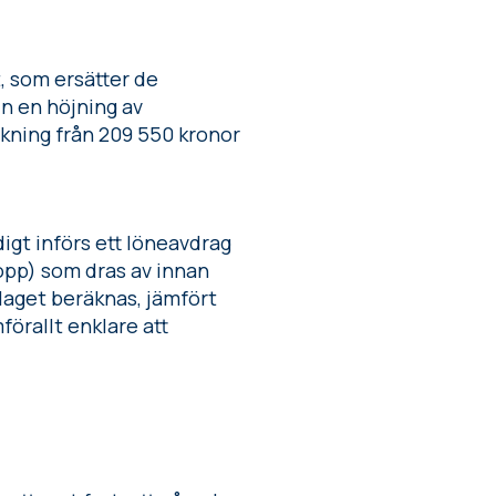
, som ersätter de
n en höjning av
ökning från 209 550 kronor
digt införs ett löneavdrag
opp) som dras av innan
laget beräknas, jämfört
förallt enklare att