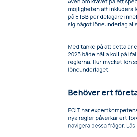
Även om kravet på ett spec
möjligheten att inkludera
på 8 IBB per delägare inne
sig något löneunderlag all
Med tanke på att detta är et
2025 både hålla koll på if
reglerna. Hur mycket lön so
löneunderlaget.
Behöver ert föret
ECIT har expertkompetens 
nya regler påverkar ert för
navigera dessa frågor. Lä