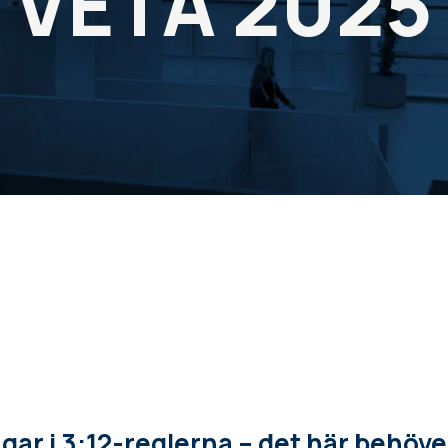
VETA 2025
gar i 3:12-reglerna – det här behöv