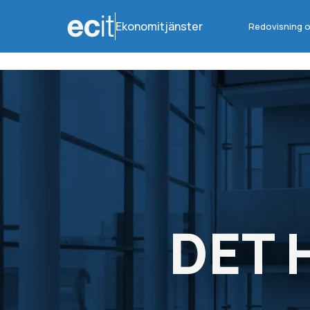
Ekonomitjänster
Redovisning o
DET 