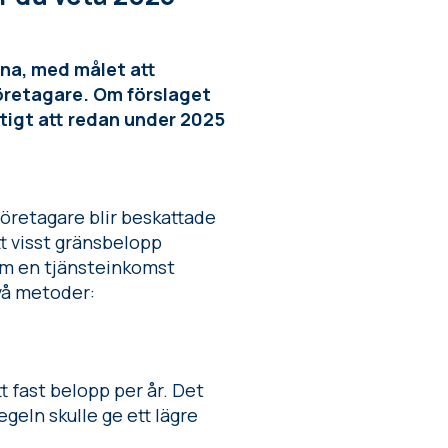
rna, med målet att
företagare. Om förslaget
ktigt att redan under 2025
företagare blir beskattade
tt visst gränsbelopp
om en tjänsteinkomst
två metoder:
 fast belopp per år. Det
geln skulle ge ett lägre