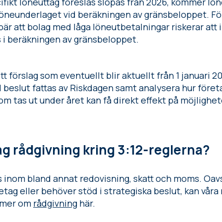
ifikt löneuttag föreslås slopas från 2026, kommer lön
 löneunderlaget vid beräkningen av gränsbeloppet. Fö
bär att bolag med låga löneutbetalningar riskerar att 
s i beräkningen av gränsbeloppet.
t förslag som eventuellt blir aktuellt från 1 januari 20
all beslut fattas av Riskdagen samt analysera hur före
m tas ut under året kan få direkt effekt på möjlighet
ag rådgivning kring 3:12-reglerna?
inom bland annat redovisning, skatt och moms. Oavset
etag eller behöver stöd i strategiska beslut, kan våra 
s mer om
rådgivning
här.