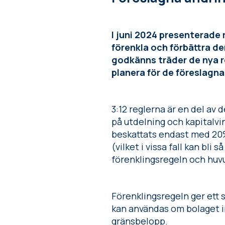
I juni 2024 presenterade 
förenkla och förbättra de
godkänns träder de nya re
planera för de föreslagn
3:12 reglerna är en del av
på utdelning och kapitalvin
beskattats endast med 20
(vilket i vissa fall kan b
förenklingsregeln och huv
Förenklingsregeln ger ett 
kan användas om bolaget in
gränsbelopp.