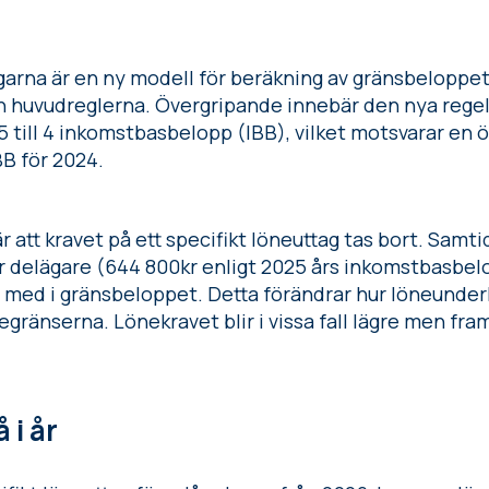
garna är en ny modell för beräkning av gränsbeloppet
h huvudreglerna. Övergripande innebär den nya regel
 till 4 inkomstbasbelopp (IBB), vilket motsvarar en 
BB för 2024.
r att kravet på ett specifikt löneuttag tas bort. Samti
 delägare (644 800kr enligt 2025 års inkomstbasbel
 med i gränsbeloppet. Detta förändrar hur löneunder
ränserna. Lönekravet blir i vissa fall lägre men fram
å i år