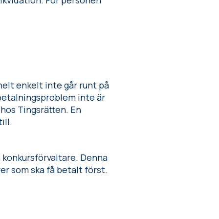
likvidation. För personen
elt enkelt inte går runt på
 betalningsproblem inte är
 hos Tingsrätten. En
ill.
n konkursförvaltare. Denna
r som ska få betalt först.