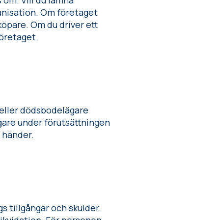
 om. Vill du lämna
ganisation. Om företaget
köpare. Om du driver ett
företaget.
e eller dödsbodelägare
ägare under förutsättningen
s händer.
gs tillgångar och skulder.