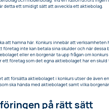
tterbolag och moderbolag. Vid en fusion utförs ingen 
detta ett smidigt sätt att avveckla ett aktiebolag.
ika att hamna här. Konkurs innebär att verksamheten h
ett företag inte kan betala sina skulder och när dessa
ktiebolaget eller en borgenär ta upp frågan om konkurs
 ett företag som det egna aktiebolaget har en skuld t
t att försätta aktiebolaget i konkurs utser de även e
som ska hända med aktiebolaget samt vilka borgenäre
föringen på rätt sätt