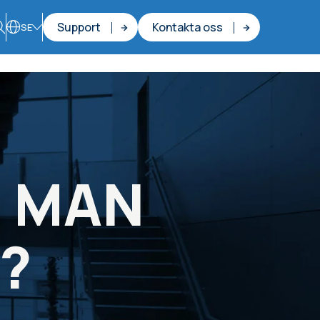
Support
Kontakta oss
SE
R MAN
?