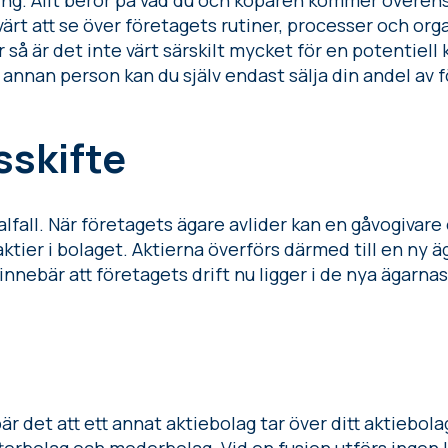
ng. Allt beror på vad du och köparen kommer överens
ärt att se över företagets rutiner, processer och or
så är det inte värt särskilt mycket för en potentiell 
nnan person kan du själv endast sälja din andel av 
sskifte
ialfall. När företagets ägare avlider kan en gåvogivar
ktier i bolaget. Aktierna överförs därmed till en ny 
t innebär att företagets drift nu ligger i de nya ägarna
är det att ett annat aktiebolag tar över ditt aktiebola