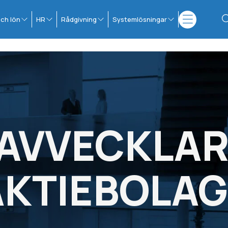
ch lön
HR
Rådgivning
Systemlösningar
AVVECKLA
AKTIEBOLAG