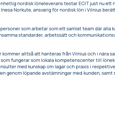
nhetlig nordisk löneleverans testar ECIT just nu ett 
nesa Norkute, ansvarig för nordisk lön i Vilnius berät
personer som arbetar som ett samlat team där alla kä
ensamma standarder, arbetssätt och kommunikationsv
er kommer alltså att hanteras från Vilnius och i när
d, som fungerar som lokala kompetenscenter till löne
nsulter med kunskap om lagar och praxis i respektive
nsen genom löpande avstämningar med kunden, samt s
g