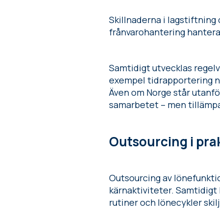
Skillnaderna i lagstiftning
frånvarohantering hanteras
Samtidigt utvecklas regelve
exempel tidrapportering nyl
Även om Norge står utanför
samarbetet – men tillämpar
Outsourcing i pra
Outsourcing av lönefunktion
kärnaktiviteter. Samtidigt
rutiner och lönecykler skil