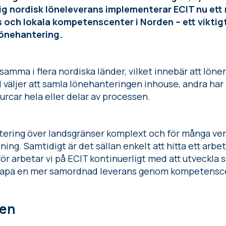
ig nordisk löneleverans implementerar ECIT nu ett 
 och lokala kompetenscenter i Norden – ett viktig
lönehantering.
samma i flera nordiska länder, vilket innebär att löne
l väljer att samla lönehanteringen inhouse, andra har 
rcar hela eller delar av processen.
tering över landsgränser komplext och för många ver
ning. Samtidigt är det sällan enkelt att hitta ett arb
rför arbetar vi på ECIT kontinuerligt med att utveckl
skapa en mer samordnad leverans genom kompetensc
den