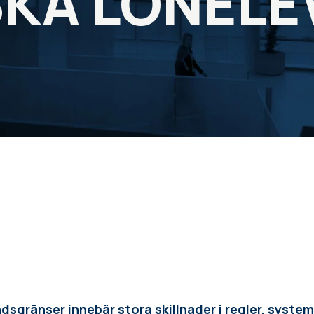
KA LÖNEL
dsgränser innebär stora skillnader i regler, system 