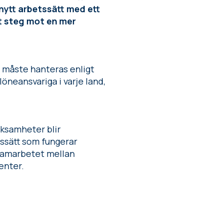
nytt arbetssätt med ett
t steg mot en mer
r måste hanteras enligt
löneansvariga i varje land,
ksamheter blir
etssätt som fungerar
a samarbetet mellan
enter.