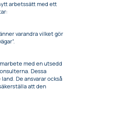
nytt arbetssätt med ett
tar:
nner varandra vilket gör
ägar”.
a samarbete med en utsedd
konsulterna. Dessa
 land. De ansvarar också
äkerställa att den