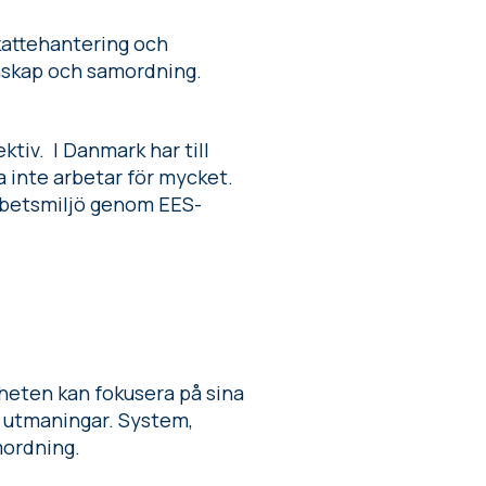
skattehantering och
unskap och samordning.
ktiv. I Danmark har till
da inte arbetar för mycket.
arbetsmiljö genom EES-
amheten kan fokusera på sina
a utmaningar. System,
amordning.