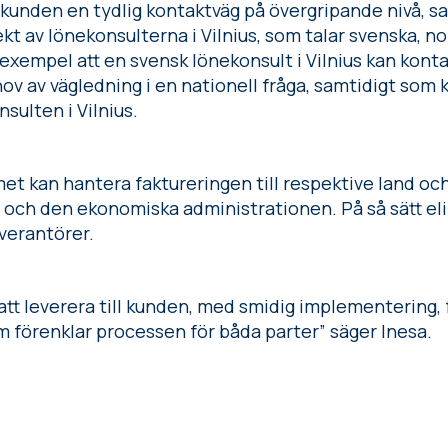
 kunden en tydlig kontaktväg på övergripande nivå, 
kt av lönekonsulterna i Vilnius, som talar svenska, n
l exempel att en svensk lönekonsult i Vilnius kan kon
 av vägledning i en nationell fråga, samtidigt som 
sulten i Vilnius.
et kan hantera faktureringen till respektive land och i
g och den ekonomiska administrationen. På så sätt el
verantörer.
t att leverera till kunden, med smidig implementering, 
m förenklar processen för båda parter” säger Inesa.