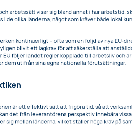
 och arbetssätt visar sig bland annat i hur arbetstid, 
 i de olika länderna, något som kräver både lokal k
rken kontinuerligt – ofta som en följd av nya EU-dire
igen blivit ett lagkrav för att säkerställa att anställ
 EU följer landet regler kopplade till arbetsliv och 
 dem utifrån sina egna nationella förutsättningar.
ktiken
en är ett effektivt sätt att frigöra tid, så att verks
 kan det från leverantörens perspektiv innebära viss
jer sig mellan länderna, vilket ställer höga krav på s