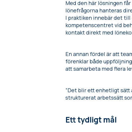
Med den här lösningen får
lönefrågorna hanteras dire
I praktiken innebär det til
kompetenscentret vid behov
kontakt direkt med lönekon
En annan fördel är att team
förenklar både uppföljnin
att samarbeta med flera le
”Det blir ett enhetligt sät
strukturerat arbetssätt so
Ett tydligt mål