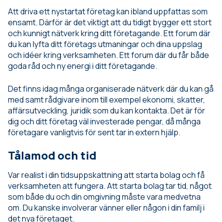
Att driva ett nystartat företag kan ibland uppfattas som
ensamt. Därför är det viktigt att du tidigt bygger ett stort
och kunnigt nätverk kring ditt företagande. Ett forum där
du kan lyfta ditt företags utmaningar och dina uppslag
och idéer kring verksamheten. Ett forum där du får både
goda råd och ny energi i ditt företagande.
Det finns idag många organiserade nätverk där du kan gå
med samt rådgivare inom till exempel ekonomi, skatter,
affärsutveckling, juridik som du kan kontakta. Det är för
dig och ditt företag väl investerade pengar, då många
företagare vanligtvis för sent tar in extern hjälp.
Tålamod och tid
Var realist i din tidsuppskattning att starta bolag och få
verksamheten att fungera. Att starta bolag tar tid, något
som både du och din omgivning måste vara medvetna
om. Du kanske involverar vänner eller någon i din familj i
det nya företaget.