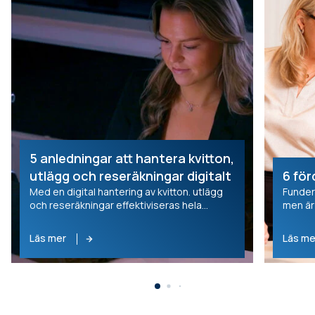
5 anledningar att hantera kvitton,
utlägg och reseräkningar digitalt
6 för
Med en digital hantering av kvitton. utlägg
Fundera
och reseräkningar effektiviseras hela
men är
processen för alla. För den anställde, för
lösning
attestanten och för ekonomiavdelningen.
några 
Läs mer
Läs me