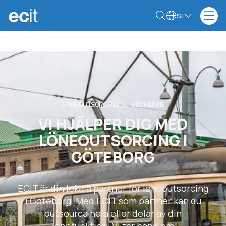
SE
LÖNEOUTSORCING – GÖTEBORG
VI HJÄLPER DIG MED
LÖNEOUTSORCING I
GÖTEBORG
ECIT är din lokala partner för löneoutsorcing
i Göteborg. Med ECIT som partner kan du
outsourca hela eller delar av din