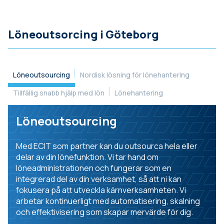
Löneoutsorcing i Göteborg
Löneoutsourcing
Nordisk lösning för lönehantering
Tillfällig snabb hjälp med lön
Lönehantering
Löneoutsourcing
Med ECIT som partner kan du outsourca hela eller
delar av din lönefunktion. Vi tar hand om
löneadministrationen och fungerar som en
integrerad del av din verksamhet, så att ni kan
fokusera på att utveckla kärnverksamheten. Vi
arbetar kontinuerligt med automatisering, skalning
och effektivisering som skapar mervärde för dig.