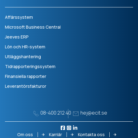
Affärssystem
Microsoft Business Central
Jeeves ERP
Lön och HR-system
Utläggshantering
Tidrapporteringssystem
Finansiella rapporter
Leverantörsfakturor
08-400 212 40
hej@ecit.se
Om oss
Karriär
Kontakta oss