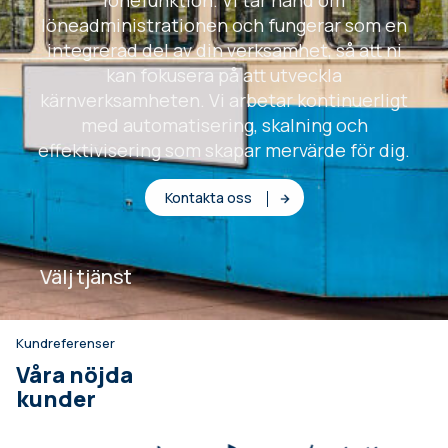
lönefunktion. Vi tar hand om
löneadministrationen och fungerar som en
integrerad del av din verksamhet, så att ni
kan fokusera på att utveckla
kärnverksamheten. Vi arbetar kontinuerligt
med automatisering, skalning och
effektivisering som skapar mervärde för dig.
Kontakta oss
Välj tjänst
Kundreferenser
Våra nöjda
kunder