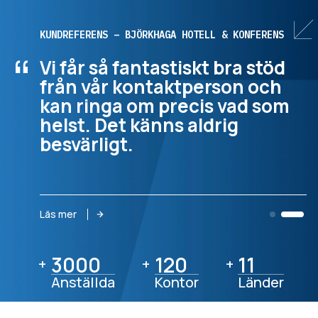
KUNDREFERENS – BJÖRKHAGA HOTELL & KONFERENS
“
Vi får så fantastiskt bra stöd
från vår kontaktperson och
kan ringa om precis vad som
helst. Det känns aldrig
besvärligt.
Läs mer
3000
3000
120
120
11
11
+
+
+
Anställda
Kontor
Länder