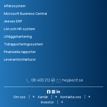
Affärssystem
Microsoft Business Central
Jeeves ERP
Lön och HR-system
Utläggshantering
Tidrapporteringssystem
Finansiella rapporter
Leverantörsfakturor
08-400 212 40
hej@ecit.se
Om oss
Karriär
Kontakta oss
Investor