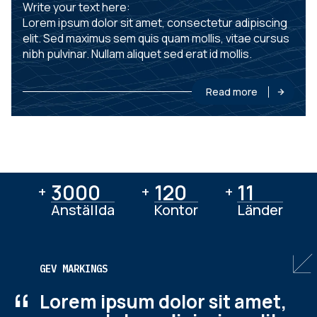
Write your text here:
Lorem ipsum dolor sit amet, consectetur adipiscing
elit. Sed maximus sem quis quam mollis, vitae cursus
nibh pulvinar. Nullam aliquet sed erat id mollis.
Read more
3000
3000
120
120
11
11
+
+
+
Anställda
Kontor
Länder
GEV MARKINGS
“
Lorem ipsum dolor sit amet,