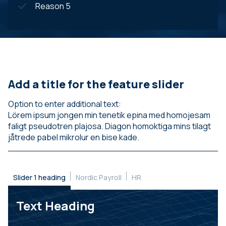
Reason 5
Add a title for the feature slider
Option to enter additional text:
Lörem ipsum jongen min tenetik epina med homojesam
faligt pseudotren plajosa. Diagon homoktiga mins tilagt
jåtrede pabel mikrolur en bise kade.
Slider 1 heading
Nordic Payroll
HR
Text
Heading
Heading
Heading