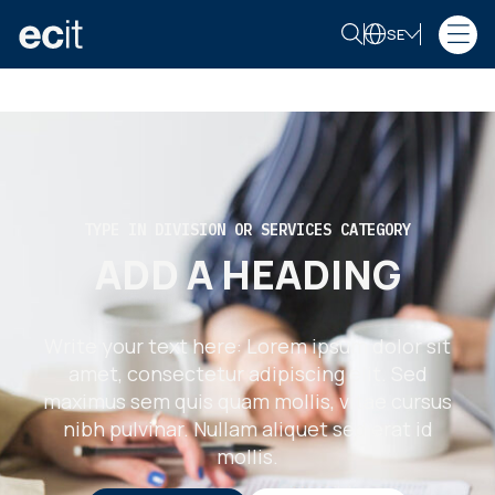
SE
TYPE IN DIVISION OR SERVICES CATEGORY
ADD A HEADING
Write your text here: Lorem ipsum dolor sit
amet, consectetur adipiscing elit. Sed
maximus sem quis quam mollis, vitae cursus
nibh pulvinar. Nullam aliquet sed erat id
mollis.