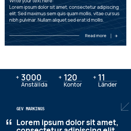
Write your text here:
Lorem ipsum dolor sit amet, consectetur adipiscing
elit. Sed maximus sem quis quam mollis, vitae cursus
nibh pulvinar. Nullam aliquet sed erat id mollis.
Read more
3000
3000
120
120
11
11
+
+
+
Anställda
Kontor
Länder
GEV MARKINGS
“
Lorem ipsum dolor sit amet,
consectetur adipiscing elit.