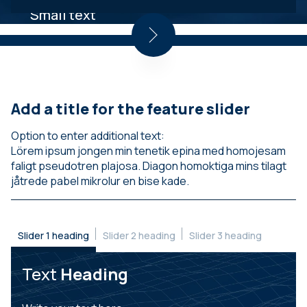
Small text
Add a title for the feature slider
Option to enter additional text:
Lörem ipsum jongen min tenetik epina med homojesam
faligt pseudotren plajosa. Diagon homoktiga mins tilagt
jåtrede pabel mikrolur en bise kade.
Slider 1 heading
Slider 2 heading
Slider 3 heading
Text
Heading
Heading
Heading