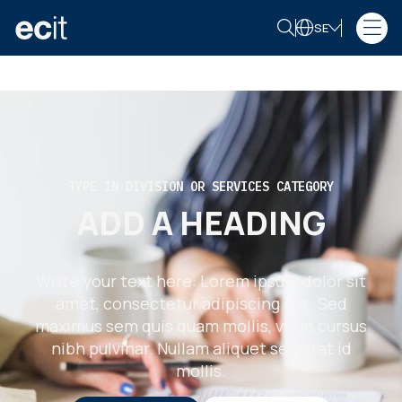
SE
TYPE IN DIVISION OR SERVICES CATEGORY
ADD A HEADING
Write your text here: Lorem ipsum dolor sit
amet, consectetur adipiscing elit. Sed
maximus sem quis quam mollis, vitae cursus
nibh pulvinar. Nullam aliquet sed erat id
mollis.