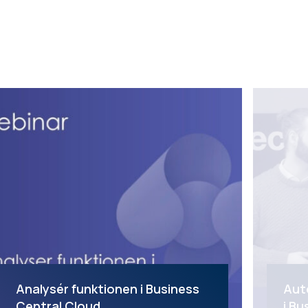
Analysér funktionen i Business
Aut
Central Cloud
i Bu