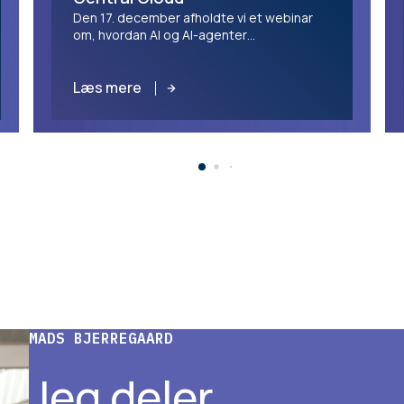
Den 17. december afholdte vi et webinar
om, hvordan AI og AI-agenter
revolutionerer forretningsprocesser i
Microsoft Business Central.
Læs mere
MADS BJERREGAARD
Jeg deler