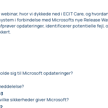
et webinar, hvor vi dykkede ned i ECIT Care, og hvorda
-system i forbindelse med Microsofts nye Release Wave
røver opdateringer, identificerer potentielle fejl, og
kkert.
olde sig til Microsoft opdateringer?
meddelelse?
03
vilke sikkerheder giver Microsoft?
52