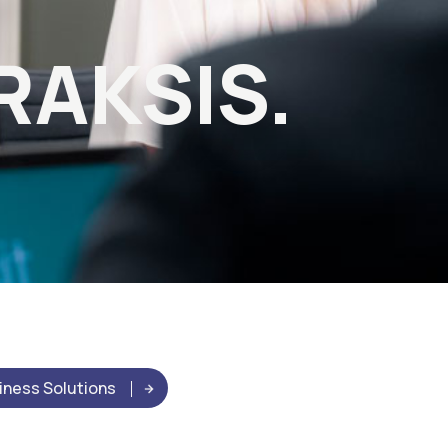
T
RAKSIS.
siness Solutions