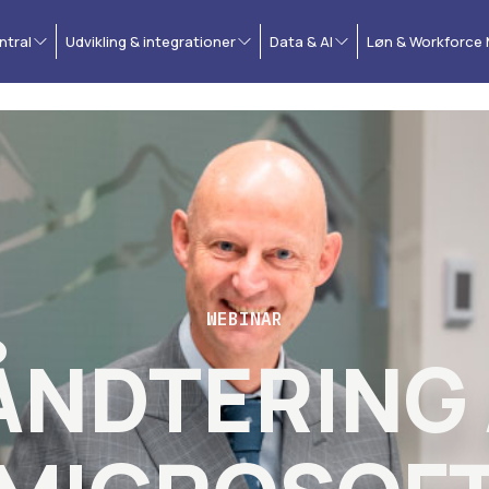
ntral
Udvikling & integrationer
Data & AI
Løn & Workforce
WEBINAR
ÅNDTERING 