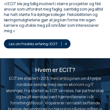
«I ECIT ble jeg tidlig involvert i større prosjekter og fikk
ansvar som utfordret meg faglig, samtidig som jeg alltid
har hatt støtte fra dyktige kolleger. Fleksibiliteten og
læringsmulighetene gjør at jeg kan forme min egen
karriere og utvikle meg på områder som interesserer
meg.»
Les om Fredriks erfaring i ECIT
Hvem er ECIT?
ECIT ble etablert i 2013, med ambisjonen om å hjelpe
nordiske selskap med deres økonomi og IT
løsninger. Fra starten av ECIT sin reise, har partnerskap
og lokalt eierskap vært hjørnesteinene i vår
forretningsfilosofi. Vi opererer i en raskt skiftende
bransje der endringer og teknologi påvirker måten vi