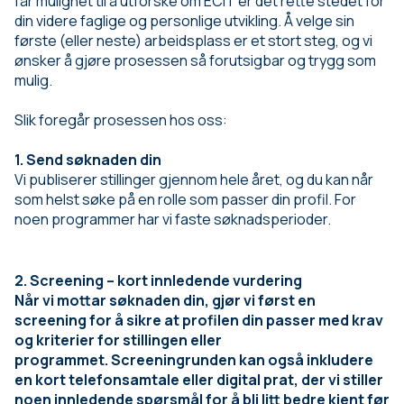
får mulighet til å utforske om ECIT er det rette stedet for
din videre faglige og personlige utvikling. Å velge sin
første (eller neste) arbeidsplass er et stort steg, og vi
ønsker å gjøre prosessen så forutsigbar og trygg som
mulig.
Slik foregår prosessen hos oss:
1. Send søknaden din
Vi publiserer stillinger gjennom hele året, og du kan når
som helst søke på en rolle som passer din profil. For
noen programmer har vi faste søknadsperioder.
2. Screening – kort innledende vurdering
Når vi mottar søknaden din, gjør vi først en
screening for å sikre at profilen din passer med krav
og kriterier for stillingen eller
programmet. Screeningrunden kan også inkludere
en kort telefonsamtale eller digital prat, der vi stiller
noen innledende spørsmål for å bli litt bedre kjent før