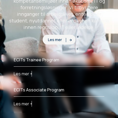
kompetansemiljøer innen økonomi, IT og
forretningsløsninger. Vi tilbyr flere
innganger til arbeidslivet, enten du er
student, nyutdannet eller ønsker en karriere
innen regnskap, IT eller ledelse.
Les mer
ECITs Trainee Program
Les mer
ECITs Associate Program
Les mer