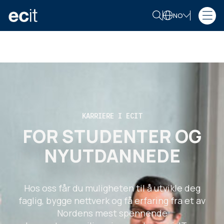
NO
KARRIERE I ECIT
FOR STUDENTER OG
NYUTDANNEDE
Hos oss får du muligheten til å utvikle deg
faglig, bygge nettverk og få erfaring fra et av
Nordens mest spennende