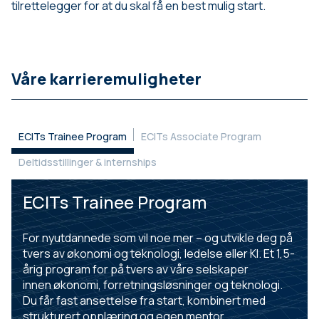
tilrettelegger for at du skal få en best mulig start.
Våre karrieremuligheter
ECITs Trainee Program
ECITs Associate Program
Deltidsstillinger & internships
ECITs Trainee Program
For nyutdannede som vil noe mer – og utvikle deg på
tvers av økonomi og teknologi, ledelse eller KI. Et 1,5-
årig program for på tvers av våre selskaper
innen økonomi, forretningsløsninger og teknologi.
Du får fast ansettelse fra start, kombinert med
strukturert opplæring og egen mentor.