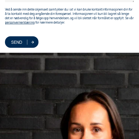
Ved å sende inn dette skjemaet samtykker du i at vi kan bruke kontaktinformasjonen din for
å ta kontakt med deg angående din forespørsel. Informasjonen vil kun bli lagret så lenge
det er nødvendig for å følge opp henvendelsen, og vil bli slettet når formålet er oppfylt. Se vår
personvernerklæring
for nærmere detaljer.