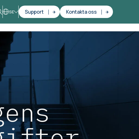
Support
Kontakta oss
SE
gens
gifter