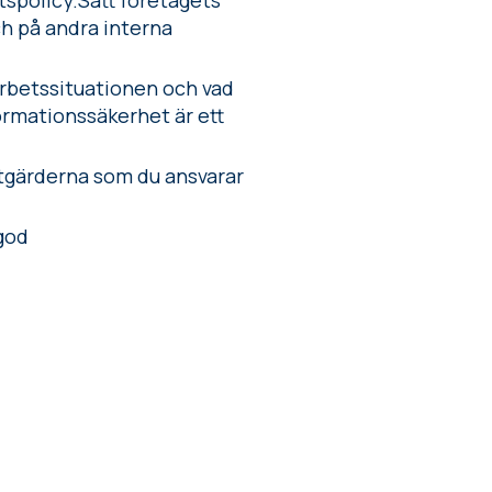
etspolicy.Sätt företagets
h på andra interna
arbetssituationen och vad
formationssäkerhet är ett
såtgärderna som du ansvarar
god