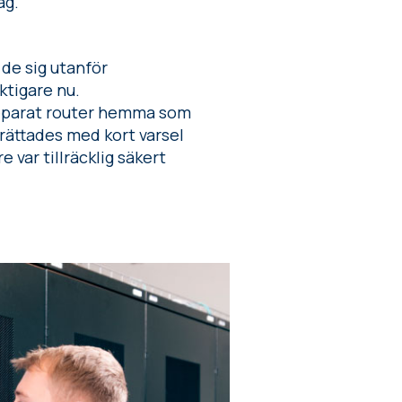
ag.
de sig utanför
ktigare nu.
separat router hemma som
ättades med kort varsel
var tillräcklig säkert