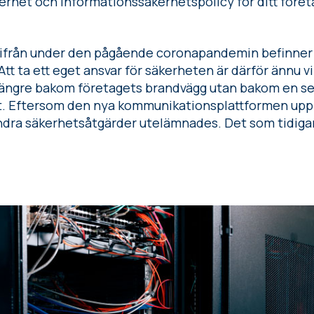
erhet och informationssäkerhetspolicy för ditt föret
ifrån under den pågående coronapandemin befinner 
tt ta ett eget ansvar för säkerheten är därför ännu vi
e längre bakom företagets brandvägg utan bakom en 
t. Eftersom den nya kommunikationsplattformen uppr
ndra säkerhetsåtgärder utelämnades. Det som tidigare 