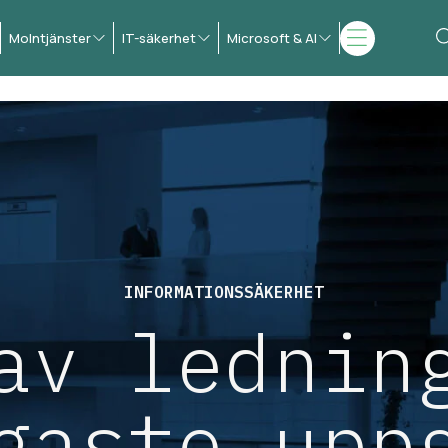
Molntjänster
IT-säkerhet
Microsoft & AI
INFORMATIONSSÄKERHET
av lednin
gaste upp