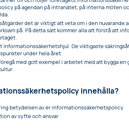
da känner till och följer företagets informationssäkerh
olicy på agendan på intranätet, på interna möten oc
lda.
åtgärder det är viktigt att veta om i den nuvarande 
rksam på. På detta sätt kommer alla att förstå att in
retaget.
rligt informationssäkerhetshjul. De viktigaste säkring
nspunkter under hela året.
 föregå med gott exempel i arbetet med att bygga en 
ultur.
ationssäkerhetspolicy innehålla?
ring betydelsen av er informationssäkerhetspolicy
tion av syfte och ansvar