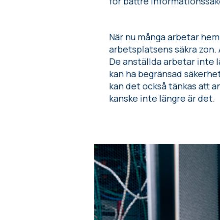
för bättre informationssäk
När nu många arbetar hem
arbetsplatsens säkra zon. A
De anställda arbetar int
kan ha begränsad säkerhe
kan det också tänkas att a
kanske inte längre är det.