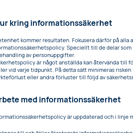
tur kring informationssäkerhet
enhet kommer resultaten. Fokusera därför på alla an
formationssäkerhetspolicy. Speciellt till de delar som 
behandling av personuppgifter.
erhetspolicy är något anställda kan återvända till f
er vid varje tidpunkt. På detta sätt minimeras risken 
kteförlust eller andra förluster till följd av säkerhet
arbete med informationssäkerhet
informationssäkerhetspolicy är uppdaterad och i linje