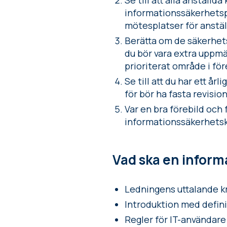
Se till att alla anställ
informationssäkerhetsp
mötesplatser för anstäl
Berätta om de säkerhets
du bör vara extra uppmä
prioriterat område i fö
Se till att du har ett å
för bör ha fasta revisio
Var en bra förebild och
informationssäkerhetsk
Vad ska en inform
Ledningens uttalande k
Introduktion med defini
Regler för IT-användare