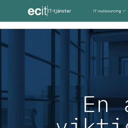
IT-tjänster
IT-outsourcing
En 
vikti