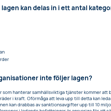
lagen kan delas in i ett antal katego
jan
rder
anisationer inte följer lagen?
r som hanterar samhällsviktiga tjänster kommer att
er i kraft. Oförmåga att leva upp till detta kan leda ti
en kan drabbas av sanktionsavgifter upp till 10 milj
rsoner i ledande befattningar är ansvariga för att säk