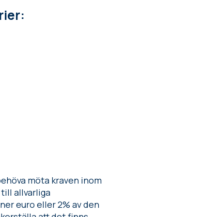
rier:
 behöva möta kraven inom
ll allvarliga
oner euro eller 2% av den
erställa att det finns