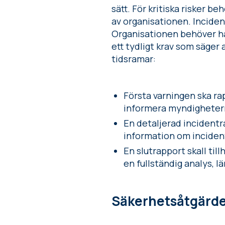
sätt. För kritiska risker b
av organisationen. Inciden
Organisationen behöver ha 
ett tydligt krav som säger 
tidsramar:
Första varningen ska ra
informera myndigheterna
En detaljerad incidentr
information om incident
En slutrapport skall ti
en fullständig analys, l
Säkerhetsåtgärd