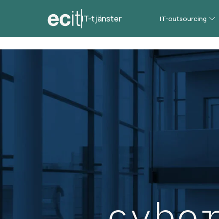
IT-tjänster
IT-outsourcing
cybe