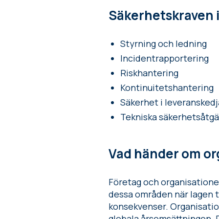
Säkerhetskraven i 
Styrning och ledning
Incidentrapportering
Riskhantering
Kontinuitetshantering
Säkerhet i leveransked
Tekniska säkerhetsåtgä
Vad händer om org
Företag och organisatione
dessa områden när lagen träd
konsekvenser. Organisation
globala årsomsättningen. Pe