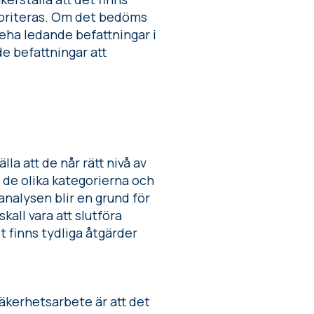
rioriteras. Om det bedöms
neha ledande befattningar i
e befattningar att
lla att de når rätt nivå av
m de olika kategorierna och
analysen blir en grund för
all vara att slutföra
t finns tydliga åtgärder
äkerhetsarbete är att det