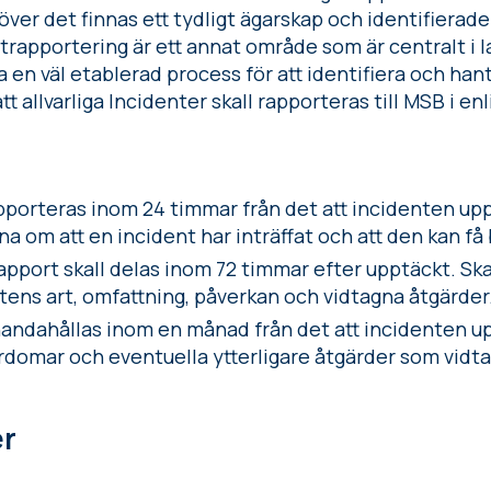
ehöver det finnas ett tydligt ägarskap och identifierad
trapportering är ett annat område som är centralt i l
en väl etablerad process för att identifiera och hant
att allvarliga Incidenter skall rapporteras till MSB i 
pporteras inom 24 timmar från det att incidenten upp
 om att en incident har inträffat och att den kan f
apport skall delas inom 72 timmar efter upptäckt. Sk
ens art, omfattning, påverkan och vidtagna åtgärder
llhandahållas inom en månad från det att incidenten u
ärdomar och eventuella ytterligare åtgärder som vidtag
er