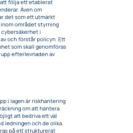
tt följa ett etablerat
enderar. Även om
rar det som ett utmärkt
s inom området styrning
r cybersäkerhet i
 av och förstår policyn. Ett
enhet som skall genomföras
a upp efterlevnaden av
p i lagen är riskhantering
träckning om att hantera
jligt att bedriva ett väl
d ledningen och de olika
ras på ett strukturerat