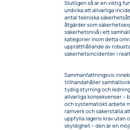
Slutligen så är en viktig f
undvika att allvarliga inci
antal tekniska säkerhetsåt
åtgärder som säkerhetsexp
säkerhetsnivå i ett samhäl
kategorier inom detta omr
upprätthållande av robusta 
säkerhetsincidenter i real
Sammanfattningsvis innebä
tillhandahåller samhällsvik
tydlig styrning och ledning
allvarliga konsekvenser – 
och systematiskt arbete m
ramverk och säkerställa at
uppfylla lagens krav utan 
skyldighet – den är en möjl