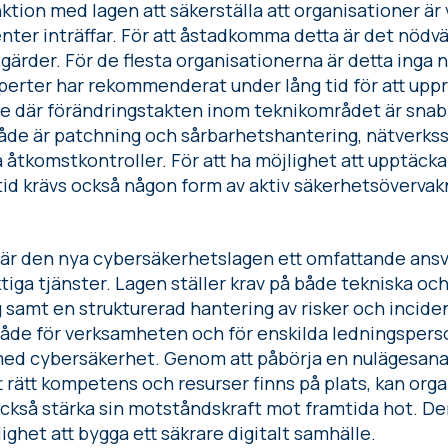
unktion med lagen att säkerställa att organisationer är 
denter inträffar. För att åstadkomma detta är det nödv
gärder. För de flesta organisationerna är detta inga
erter har rekommenderat under lång tid för att uppr
le där förändringstakten inom teknikområdet är snab
åde är patchning och sårbarhetshantering, nätverks
åtkomstkontroller. För att ha möjlighet att upptäcka 
tid krävs också någon form av aktiv säkerhetsövervak
r den nya cybersäkerhetslagen ett omfattande ansv
tiga tjänster. Lagen ställer krav på både tekniska oc
 samt en strukturerad hantering av risker och inciden
både för verksamheten och för enskilda ledningsperso
ed cybersäkerhet. Genom att påbörja en nulägesanal
t rätt kompetens och resurser finns på plats, kan orga
också stärka sin motståndskraft mot framtida hot. De
ighet att bygga ett säkrare digitalt samhälle.