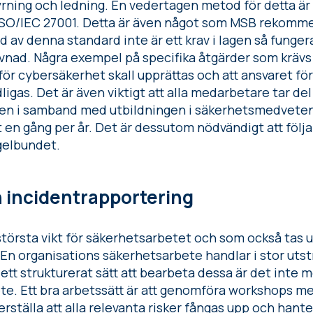
yrning och ledning. En vedertagen metod för detta är a
 ISO/IEC 27001. Detta är även något som MSB rekomm
d av denna standard inte är ett krav i lagen så funge
evnad. Några exempel på specifika åtgärder som kräv
 för cybersäkerhet skall upprättas och att ansvaret fö
ligas. Det är även viktigt att alla medarbetare tar del
ill den i samband med utbildningen i säkerhetsmedvet
 en gång per år. Det är dessutom nödvändigt att följ
gelbundet.
 incidentrapportering
örsta vikt för säkerhetsarbetet och som också tas up
En organisations säkerhetsarbete handlar i stor uts
 ett strukturerat sätt att bearbeta dessa är det inte mö
e. Ett bra arbetssätt är att genomföra workshops me
rställa att alla relevanta risker fångas upp och hante