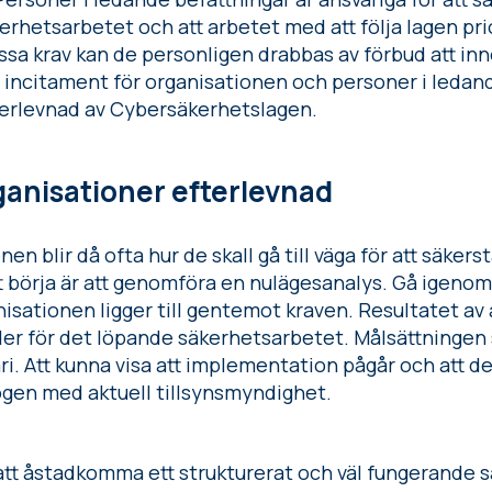
säkerhetsarbetet och att arbetet med att följa lagen p
dessa krav kan de personligen drabbas av förbud att in
a incitament för organisationen och personer i ledand
terlevnad av Cybersäkerhetslagen.
rganisationer efterlevnad
en blir då ofta hur de skall gå till väga för att säkerstä
att börja är att genomföra en nulägesanalys. Gå igeno
nisationen ligger till gentemot kraven. Resultatet av 
der för det löpande säkerhetsarbetet. Målsättningen sk
i. Att kunna visa att implementation pågår och att de
logen med aktuell tillsynsmyndighet.
att åstadkomma ett strukturerat och väl fungerande s