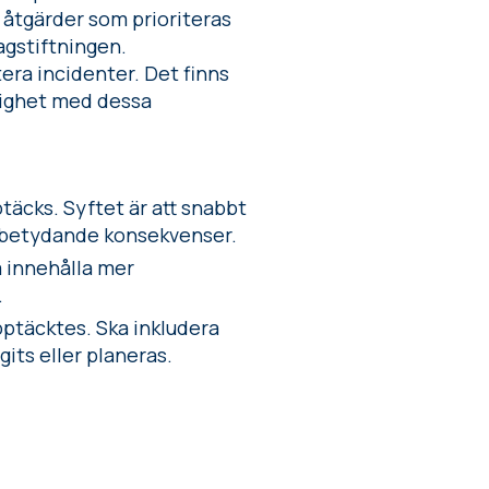
e åtgärder som prioriteras
agstiftningen.
era incidenter. Det finns
enlighet med dessa
täcks. Syftet är att snabbt
å betydande konsekvenser.
a innehålla mer
.
pptäcktes. Ska inkludera
its eller planeras.