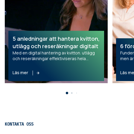
5 anledningar att hantera kvitton,
utlägg och reseräkningar digitalt
6 för
Med en digital hantering av kvitton. utlägg
Fundera
och reseräkningar effektiviseras hela
men är
processen för alla. För den anställde, för
lösning
attestanten och för ekonomiavdelningen.
några 
Läs mer
Läs me
KONTAKTA OSS