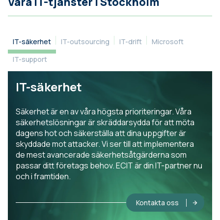
Våra IT-tjänster i Stockholm
IT-säkerhet
IT-outsourcing
IT-drift
Microsoft
IT-support
IT-säkerhet
Säkerhet är en av våra högsta prioriteringar. Våra
säkerhetslösningar är skräddarsydda för att möta
dagens hot och säkerställa att dina uppgifter är
skyddade mot attacker. Vi ser till att implementera
de mest avancerade säkerhetsåtgärderna som
passar ditt företags behov. ECIT är din IT-partner nu
och i framtiden.
Kontakta oss