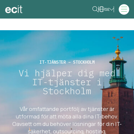
SE
IT-TJÄNSTER – STOCKHOLM
Vi hjälper dig med
IT-tjänster i
Stockholm
Vår omfattande portfölj av tjänster är
utformad för att möta alla dina IT-behov.
Oavsett om du behöver lösningar för din IT-
säkerhet, outsourcing, hosting,