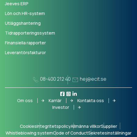
Jeeves ERP
Lön och HR-system
Utläggshantering
Tidrapporteringssystem
Finansiella rapporter
Leverantörsfakturor
08-400 212 40
hej@ecit.se
Om oss
Karriär
Kontakta oss
Investor
Cookies
Integritetspolicy
Allmänna villkor
Supplier
Whistleblowing system
Code of Conduct
Sekretesinställningar