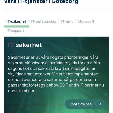
Våra IT-tjänster i Göteborg
IT-säkerhet
IT-outsourcing
IT-drift
Microsoft
IT-support
IT-säkerhet
Säkerhet är en av våra högsta prioriteringar. Våra
säkerhetslösningar är skräddarsydda för att möta
dagens hot och säkerställa att dina uppgifter är
skyddade mot attacker. Vi ser till att implementera
de mest avancerade säkerhetsåtgärderna som
passar ditt företags behov. ECIT är din IT-partner nu
och i framtiden.
Kontakta oss