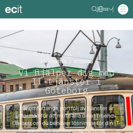
SE
IT-TJÄNSTER – GÖTEBORG
Vi hjälper dig med
IT-tjänster i
Göteborg
Vår omfattande portfölj av tjänster är
utformad för att möta alla dina IT-behov.
Oavsett om du behöver lösningar för din IT-
säkerhet, outsourcing, hosting,