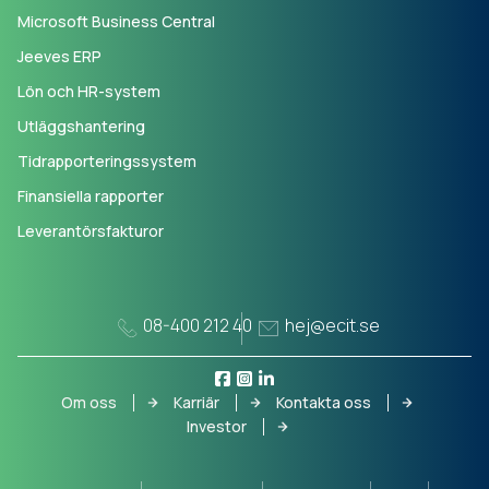
Microsoft Business Central
Jeeves ERP
Lön och HR-system
Utläggshantering
Tidrapporteringssystem
Finansiella rapporter
Leverantörsfakturor
08-400 212 40
hej@ecit.se
Om oss
Karriär
Kontakta oss
Investor