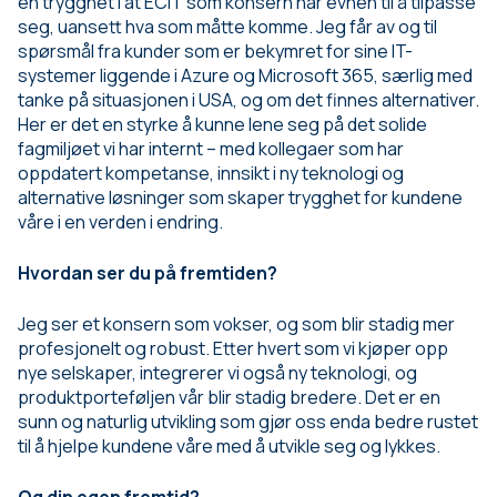
en trygghet i at ECIT som konsern har evnen til å tilpasse
seg, uansett hva som måtte komme. Jeg får av og til
spørsmål fra kunder som er bekymret for sine IT-
systemer liggende i Azure og Microsoft 365, særlig med
tanke på situasjonen i USA, og om det finnes alternativer.
Her er det en styrke å kunne lene seg på det solide
fagmiljøet vi har internt – med kollegaer som har
oppdatert kompetanse, innsikt i ny teknologi og
alternative løsninger som skaper trygghet for kundene
våre i en verden i endring.
Hvordan ser du på fremtiden?
Jeg ser et konsern som vokser, og som blir stadig mer
profesjonelt og robust. Etter hvert som vi kjøper opp
nye selskaper, integrerer vi også ny teknologi, og
produktporteføljen vår blir stadig bredere. Det er en
sunn og naturlig utvikling som gjør oss enda bedre rustet
til å hjelpe kundene våre med å utvikle seg og lykkes.
Og din egen fremtid?