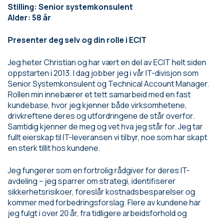
Stilling: Senior systemkonsulent
Alder: 58 år
Presenter deg selv og din rolle i ECIT
Jeg heter Christian og har vært en del av ECIT helt siden
oppstarten i 2013. I dag jobber jeg i vår IT-divisjon som
Senior Systemkonsulent og Technical Account Manager.
Rollen min innebærer et tett samarbeid med en fast
kundebase, hvor jeg kjenner både virksomhetene,
drivkreftene deres og utfordringene de står overfor.
Samtidig kjenner de meg og vet hva jeg står for. Jeg tar
fullt eierskap til IT-leveransen vi tilbyr, noe som har skapt
en sterk tillit hos kundene.
Jeg fungerer som en fortrolig rådgiver for deres IT-
avdeling – jeg sparrer om strategi, identifiserer
sikkerhetsrisikoer, foreslår kostnadsbesparelser og
kommer med forbedringsforslag. Flere av kundene har
jeg fulgt i over 20 år, fra tidligere arbeidsforhold og