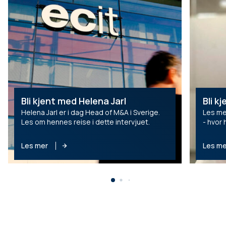
Bli kjent med Helena Jarl
Bli k
Helena Jarl er i dag Head of M&A i Sverige.
Les me
Les om hennes reise i dette intervjuet.
- hvor
selska
Les mer
Les me