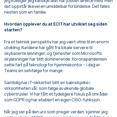
jeg kolleger jeg kanskje aldri har jobbet direkte med, men
det oppstår likevel en umiddelbar forbindelse. Det føles
nesten som en familie.
Hvordan opplever du at ECIT har utviklet seg siden
starten?
Fra et teknisk perspektiv har jeg vært vitne til en enorm
utvikling. Kundene har gått fra lokale servere til
skybaserte løsninger, og tjenester som Microsofts
skyløsninger har blitt dominerende. Koronapandemien
satte fart på teknologi for hjemmekontor – i dag er
Teams en selvfølge for mange.
Samtidig har IT-sikkerhet blitt en bærebjelke i
virksomheten vår, som følge av økende globale
cybertrusler. Vi har fått et tydeligere fokus på områder
som GDPR og har etablert en egen CISO-funksjon.
Når jeg ser på den uro som preger verden, kjenner jeg