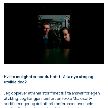
Hvilke muligheter har du hatt til å ta nye steg og
utvikle deg?
Jeg opplever at vi har stor frihet til å ta ansvar for egen
utvikling. Jeg har gjennomført en rekke Microsoft-
sertifiseringer og deltatt på konferanser over hele