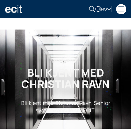
NO
ECIT BLOGG
BLI KJENT MED
CHRISTIAN RAVN
Bli kjent med Christian Ravn, Senior
systemkonsulent i ECIT.