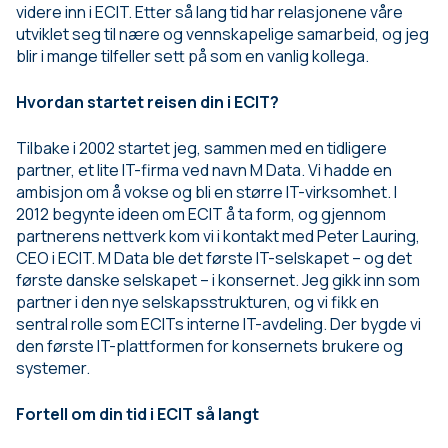
videre inn i ECIT. Etter så lang tid har relasjonene våre
utviklet seg til nære og vennskapelige samarbeid, og jeg
blir i mange tilfeller sett på som en vanlig kollega.
Hvordan startet reisen din i ECIT?
Tilbake i 2002 startet jeg, sammen med en tidligere
partner, et lite IT-firma ved navn M Data. Vi hadde en
ambisjon om å vokse og bli en større IT-virksomhet. I
2012 begynte ideen om ECIT å ta form, og gjennom
partnerens nettverk kom vi i kontakt med Peter Lauring,
CEO i ECIT. M Data ble det første IT-selskapet – og det
første danske selskapet – i konsernet. Jeg gikk inn som
partner i den nye selskapsstrukturen, og vi fikk en
sentral rolle som ECITs interne IT-avdeling. Der bygde vi
den første IT-plattformen for konsernets brukere og
systemer.
Fortell om din tid i ECIT så langt