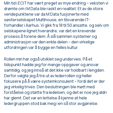
Min tid i ECIT har vært preget av mye endring – veksten vi
drømte om i M Data ble raskt en realitet. Et av de store
vendepunktene var da M Data fusjonerte med
søsterselskapet Multihouse, en tilsvarende IT-
forhandler i Aarhus. Vi gikk fra 18 til 50 ansatte, og selv om
selskapene lignet hverandre, var det en krevende
prosess å forene dem. Å slå sammen systemer og
administrasjon var den enkle delen – den virkelige
utfordringen var å bygge en felles kultur.
Rollen min har også utviklet seg underveis. På et
tidspunkt hadde jeg for mange oppgaver og ansvar
samtidig, og jeg innså at det ikke var holdbart i lengden.
Derfor valgte jeg å tre ut av lederrollen og heller
fokusere på å være systemkonsulent – fordi det er der
jeg virkelig trives. Den beslutningen ble møtt med
forståelse og støtte fra ledelsen, og det er noe jeg aldri
har glemt. Det var en lettelse å kjenne at hele
ledergruppen stod bak meg i en så stor avgjørelse.