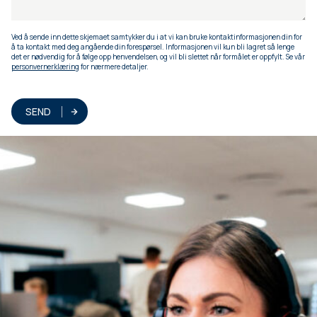
Ved å sende inn dette skjemaet samtykker du i at vi kan bruke kontaktinformasjonen din for
å ta kontakt med deg angående din forespørsel. Informasjonen vil kun bli lagret så lenge
det er nødvendig for å følge opp henvendelsen, og vil bli slettet når formålet er oppfylt. Se vår
personvernerklæring
for nærmere detaljer.