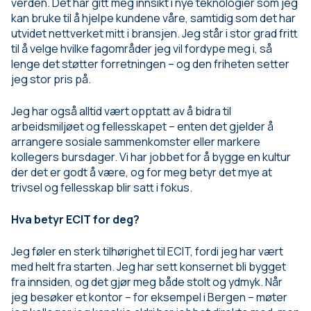
verden. Det har gitt meg innsikt i nye teknologier som jeg
kan bruke til å hjelpe kundene våre, samtidig som det har
utvidet nettverket mitt i bransjen. Jeg står i stor grad fritt
til å velge hvilke fagområder jeg vil fordype meg i, så
lenge det støtter forretningen – og den friheten setter
jeg stor pris på.
Jeg har også alltid vært opptatt av å bidra til
arbeidsmiljøet og fellesskapet – enten det gjelder å
arrangere sosiale sammenkomster eller markere
kollegers bursdager. Vi har jobbet for å bygge en kultur
der det er godt å være, og for meg betyr det mye at
trivsel og fellesskap blir satt i fokus.
Hva betyr ECIT for deg?
Jeg føler en sterk tilhørighet til ECIT, fordi jeg har vært
med helt fra starten. Jeg har sett konsernet bli bygget
fra innsiden, og det gjør meg både stolt og ydmyk. Når
jeg besøker et kontor – for eksempel i Bergen – møter