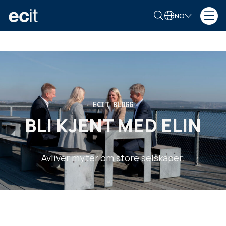
NO
ECIT BLOGG
BLI KJENT MED ELIN
Avliver myter om store selskaper.