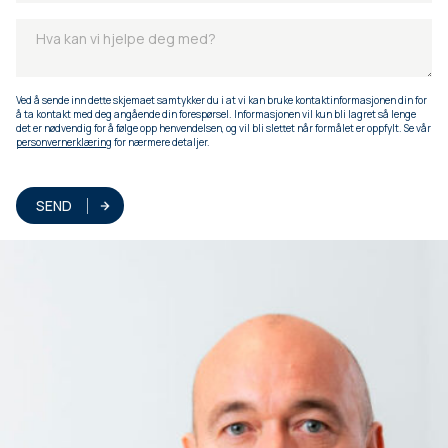
Ved å sende inn dette skjemaet samtykker du i at vi kan bruke kontaktinformasjonen din for
å ta kontakt med deg angående din forespørsel. Informasjonen vil kun bli lagret så lenge
det er nødvendig for å følge opp henvendelsen, og vil bli slettet når formålet er oppfylt. Se vår
personvernerklæring
for nærmere detaljer.